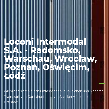
Loconi Intermodal
S.A. - Radomsko,
Warschau, Wrocław,
Poznań, Oświęcim,
Łódź
Wir organisieren einen umfassenden, pünktlichen und sicheren
Transport von Containerfracht von/zu den Häfen der
Dreistadt.