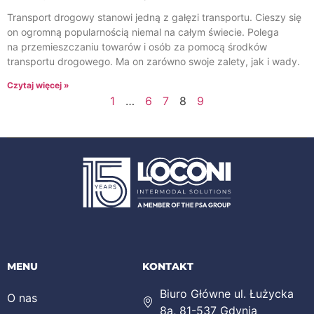
Transport drogowy stanowi jedną z gałęzi transportu. Cieszy się
on ogromną popularnością niemal na całym świecie. Polega
na przemieszczaniu towarów i osób za pomocą środków
transportu drogowego. Ma on zarówno swoje zalety, jak i wady.
Czytaj więcej »
1
…
6
7
8
9
MENU
KONTAKT
Biuro Główne ul. Łużycka
O nas
8a, 81-537 Gdynia